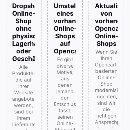
to-
unabhängig
Kunden
Dropshipping-
Umstellung
Aktualisie
Business)
davon,
vor ihrem
Online-
eines
von
speziell
ob Sie 10
Besuch in
Shop
vorhandenen
vorhanden
für
oder
Ihrem
Großkunden
100.000
ohne
Online-
Opencart
Ladengeschäft
erstellen.
Produkte
besser
physische
Shops
Online-
Dieser
verkaufen.
informiert
Lagerhaltung
auf
Shops
Shop
Unser
sind und
oder
Opencart
Wenn Sie
dient als
Ziel ist
nach
Geschäftslokal
Ihren
Plattform
es, den
Es gibt
dem
Opencart-
zur
Bestellvorgang
diverse
Durchsuchen
Alle
basierten
Annahme
so
Motive,
Ihres
Produkte,
Online-
und
einfach
aus
Online-
die auf
Shop
Bearbeitung
wie
denen
Katalogs
Ihrer
modernisieren
von
möglich
jemand
in Ihrem
Website
möchten,
Bestellungen.
zu
den
Online-
angeboten
sind wir
Die
gestalten.
Entschluss
Shop
werden,
die
Preise
fasst,
leichter
sind bei
richtigen
der
seinen
einen
Ihrem
Ansprechpartn
Produkte
Online-
Kauf
Lieferanten
Egal ob
in B2B-
Shop auf