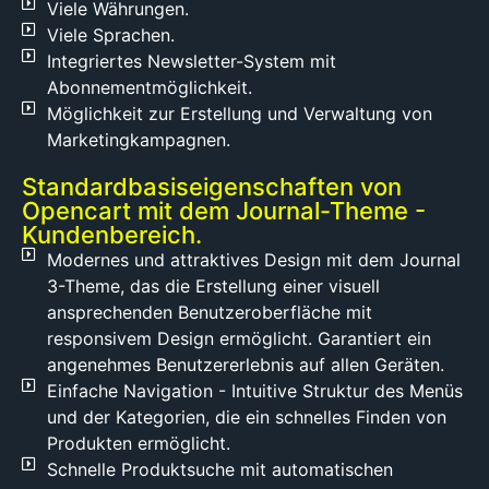
Viele Währungen.
bieten
Viele Sprachen.
Lieferanten
Integriertes Newsletter-System mit
auf ihren
Plattformen
Abonnementmöglichkeit.
auch eine
Möglichkeit zur Erstellung und Verwaltung von
Verbindung
Marketingkampagnen.
zu den
Produkten
Standardbasiseigenschaften von
an,
Opencart mit dem Journal-Theme -
sodass
Kundenbereich.
Sie eines
Modernes und attraktives Design mit dem Journal
Tages
3-Theme, das die Erstellung einer visuell
ganz
ansprechenden Benutzeroberfläche mit
entspannt
responsivem Design ermöglicht. Garantiert ein
als
angenehmes Benutzererlebnis auf allen Geräten.
Besitzer
Einfache Navigation - Intuitive Struktur des Menüs
eines
und der Kategorien, die ein schnelles Finden von
Online-
Produkten ermöglicht.
Shops
Schnelle Produktsuche mit automatischen
aufwachen