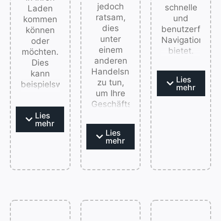
jedoch
schnelle
Laden
ratsam,
und
kommen
dies
benutzerfreund
können
unter
Navigation
oder
einem
bietet.
möchten.
anderen
Wir
Dies
Handelsnamen
konzentrieren
kann
Lies
zu tun,
uns
beispielsweise
mehr
um Ihre
darauf,
aufgrund
Geschäftspartner
ansprechende
von
nicht zu
Lies
Designs
Entfernung
mehr
verärgern.
zu
oder
Lies
Mit Ihrem
erstellen
Standortbeschränkungen
mehr
Handelsnamen
und
der Fall
können
sicherzustellen
sein. Ein
wir einen
dass die
weiterer
B2B-
Seiten
Vorteil
Online-
schnell
besteht
Shop
geladen
darin,
(Business-
werden –
dass