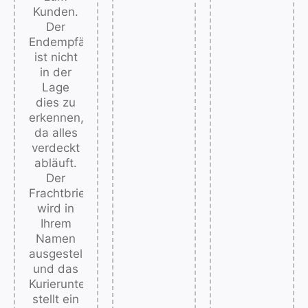
Behebung
Kunden.
technischer
Der
Probleme
Endempfänger
im Shop.
ist nicht
Ganz
in der
gleich,
Lage
was der
dies zu
Grund für
erkennen,
Ihre
da alles
Entscheidung
verdeckt
ist, den
abläuft.
Shop zu
Der
verlagern,
Frachtbrief
wir
wird in
stehen
Ihrem
bereit mit
Namen
Lösungen,
ausgestellt
ohne
und das
dass Sie
Kurierunternehmen
dabei
stellt ein