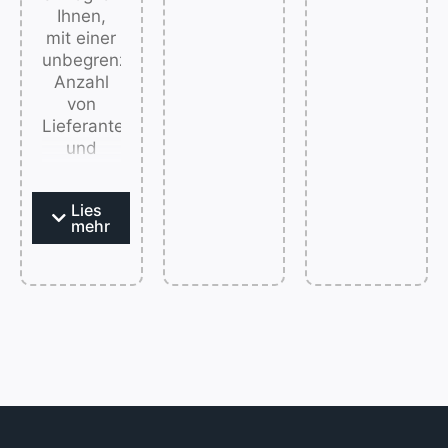
Ihnen,
mit einer
unbegrenzten
Anzahl
von
Lieferanten
und
Tausenden
von
Lies
Produkten
mehr
zusammenzuarbeiten,
während
Sie stets
den
Überblick
behalten,
welcher
Lieferant
für
welches