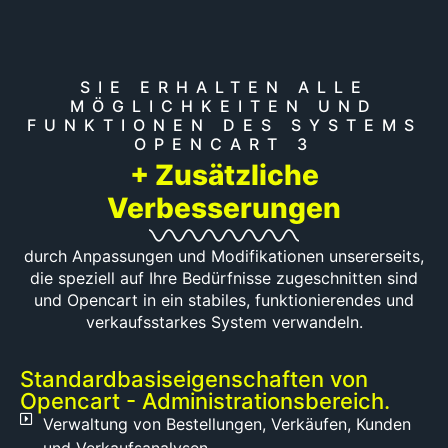
Produkt
oder
welche
Bestellung
SIE ERHALTEN ALLE
verantwortlich
MÖGLICHKEITEN UND
ist.
FUNKTIONEN DES SYSTEMS
Bestellungen,
OPENCART 3
die
+ Zusätzliche
mehrere
Verbesserungen
Lieferanten
beinhalten,
werden
durch Anpassungen und Modifikationen unsererseits,
klar
die speziell auf Ihre Bedürfnisse zugeschnitten sind
gekennzeichnet.
und Opencart in ein stabiles, funktionierendes und
Alle
verkaufsstarkes System verwandeln.
erforderlichen
Dokumente
Standardbasiseigenschaften von
für den
Opencart - Administrationsbereich.
Kunden
Verwaltung von Bestellungen, Verkäufen, Kunden
werden
im PDF-
und Verkaufsanalysen.