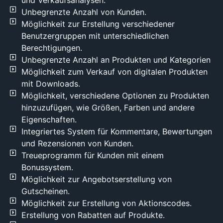
Format
Unbegrenzte Anzahl von Kunden.
an die
Möglichkeit zur Erstellung verschiedener
Bestellung
Benutzergruppen mit unterschiedlichen
angehängt
Berechtigungen.
und
Unbegrenzte Anzahl an Produkten und Kategorien
können
Möglichkeit zum Verkauf von digitalen Produkten
vom
mit Downloads.
Kunden
Möglichkeit, verschiedene Optionen zu Produkten
heruntergeladen
hinzuzufügen, wie Größen, Farben und andere
werden,
Eigenschaften.
unabhängig
davon,
Integriertes System für Kommentare, Bewertungen
ob er als
und Rezensionen von Kunden.
registrierter
Treueprogramm für Kunden mit einem
Benutzer
Bonussystem.
oder
Möglichkeit zur Angebotserstellung von
Gast
Gutscheinen.
bestellt
Möglichkeit zur Erstellung von Aktionscodes.
hat. In
Erstellung von Rabatten auf Produkte.
der Regel