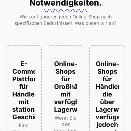
Notwendigkeiten.
Wir konfigurieren jeden Online-Shop nach
spezifischen Bedürfnissen. Was bieten wir an?
E-
Online-
Online-
Commerce-
Shops
Shops
Plattformen
für
für
für
Großhändler
Händler,
Händler
mit
die
mit
verfügbarer
über
stationären
Lagerware
Lagerware
Geschäften
verfügen,
Wenn Sie
jedoch
der
Eine
Importeur