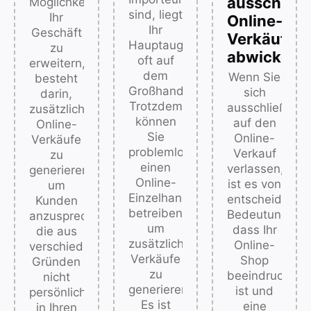
ausschließ
Möglichkeit,
sind, liegt
Ihr
Online-
Ihr
Geschäft
Verkäufe
Hauptaugenmerk
zu
abwickeln.
oft auf
erweitern,
dem
Wenn Sie
besteht
Großhandelsverkauf.
sich
darin,
Trotzdem
ausschließlich
zusätzliche
können
auf den
Online-
Sie
Online-
Verkäufe
problemlos
Verkauf
zu
einen
verlassen,
generieren,
Online-
ist es von
um
Einzelhandel
entscheidende
Kunden
betreiben,
Bedeutung,
anzusprechen,
um
dass Ihr
die aus
zusätzliche
Online-
verschiedenen
Verkäufe
Shop
Gründen
zu
beeindrucken
nicht
generieren.
ist und
persönlich
Es ist
eine
in Ihren