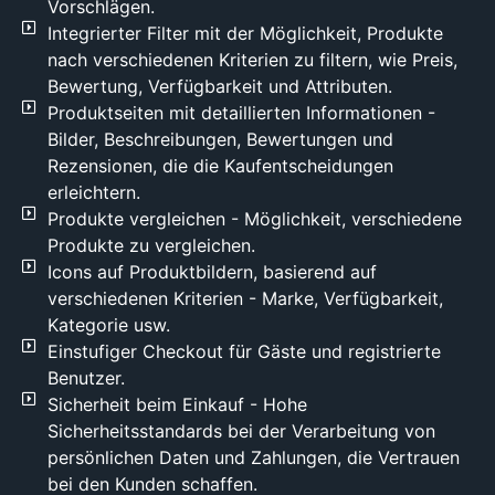
können.
Vorschlägen.
Sie
Integrierter Filter mit der Möglichkeit, Produkte
haben
nach verschiedenen Kriterien zu filtern, wie Preis,
die
Bewertung, Verfügbarkeit und Attributen.
Möglichkeit,
Produktseiten mit detaillierten Informationen -
über
Bilder, Beschreibungen, Bewertungen und
100.000
Rezensionen, die die Kaufentscheidungen
hochgeladene
erleichtern.
und
Produkte vergleichen - Möglichkeit, verschiedene
verkaufsbereite
Produkte zu vergleichen.
Produkte
Icons auf Produktbildern, basierend auf
anzubieten,
ohne
verschiedenen Kriterien - Marke, Verfügbarkeit,
diese
Kategorie usw.
manuell
Einstufiger Checkout für Gäste und registrierte
auf die
Benutzer.
Seite
Sicherheit beim Einkauf - Hohe
laden zu
Sicherheitsstandards bei der Verarbeitung von
müssen,
persönlichen Daten und Zahlungen, die Vertrauen
was sehr
bei den Kunden schaffen.
zeitaufwändig