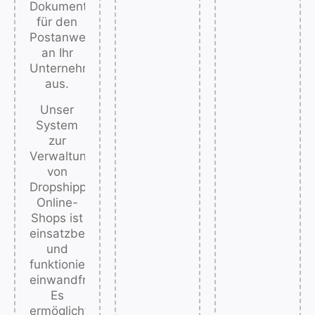
das
Dokument
Risiko
für den
eingehen,
Postanweisungsverkehr
Ihre
an Ihr
Positionen
Unternehmen
bei
aus.
Google
Unser
zu
System
verlieren.
zur
Verwaltung
von
Dropshipping-
Online-
Shops ist
einsatzbereit
und
funktioniert
einwandfrei.
Es
ermöglicht