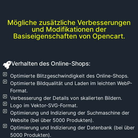
ist. Wir
kümmern
uns
Mögliche zusätzliche Verbesserungen
darum,
und Modifikationen der
dass dies
Basiseigenschaften von Opencart.
für Sie
erledigt
wird. Auf
diese
Verhalten des Online-Shops:
Weise
können
Optimierte Blitzgeschwindigkeit des Online-Shops.
Sie einen
Optimierte Bildqualität und Laden im leichten WebP-
Online-
Format.
Shop mit
Verbesserung der Details von skalierten Bildern.
einer
Logo im Vektor-SVG-Format.
breiten
Optimierung und Indizierung der Suchmaschine der
Auswahl
Website (bei über 5000 Produkten).
verwalten,
Optimierung und Indizierung der Datenbank (bei über
ohne
Lagerkosten
5000 Produkten).